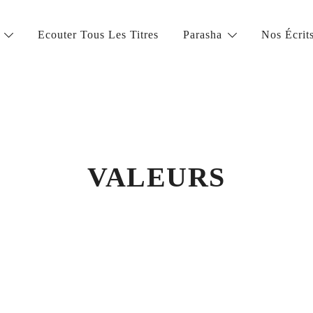
Ecouter Tous Les Titres
Parasha
Nos Écrit
la vie juive de grande qualité
VALEURS