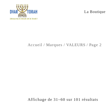
Skip
to
content
La Boutique
Diffusion de cours de Torah et d'événements liés à 
Dvar Torah
Accueil
/ Marques /
VALEURS
/ Page 2
Affichage de 31–60 sur 101 résultats