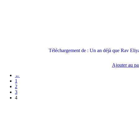
Téléchargement de : Un an déjà que Rav Eliy
Ajouter au pa
←
1
2
3
4