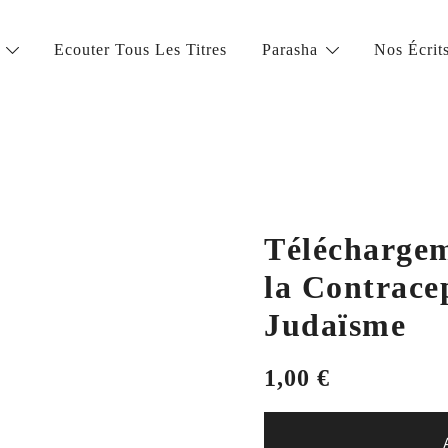
Ecouter Tous Les Titres
Parasha
Nos Écrit
la vie juive de grande qualité
Téléchargem
la Contrace
Judaïsme
1,00
€