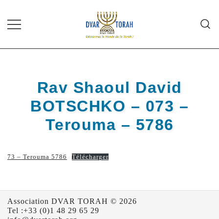
Skip
to
content
Diffusion de cours de Torah et
Dvar Torah
d'événements liés à la vie juive de
grande qualité
Rav Shaoul David
BOTSCHKO – 073 –
Terouma – 5786
73 – Terouma 5786
Télécharger
Association DVAR TORAH © 2026
Tel :+33 (0)1 48 29 65 29