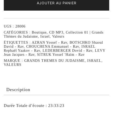
AJOUTER AU PANIER
UGS :
28006
CATÉGORIES :
Boutique
,
CD MP3
,
Collection 01 | Grands
Thèmes du Judaisme
,
Israel
,
Valeurs
ÉTIQUETTES :
AZRAN Yossef - Rav
,
BOTSCHKO Shaoul
David - Rav
,
CHOUCHENA Emmanuel - Rav
,
ISRAEL
Rephaël Yaakov - Rav
,
LEDERBERGER Dovid - Rav
,
LEVY
Jean Jacques - Rav
,
SITRUK Yossef 'Haïm - Rav
MARQUE :
GRANDS THEMES DU JUDAISME
,
ISRAEL
,
VALEURS
Description
Durée Totale d’écoute : 23:33:23