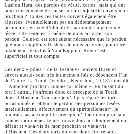
Lashon Hara, des paroles de vérité, certes, mais qui ont
pour conséquence de causer un tort injustifié envers mon
prochain ? Toutes ces fautes doivent également être
réparées, éventuellement par un dédommagement
pécuniaire, en vue d’obtenir le pardon de la personne
lésée. Elle seule est à même de nous accorder son
pardon. Celui-ci est tout autant nécessaire que le pardon
que nous supplions Hashem de nous accorder, pour être
totalement blanchis à Yom Kippour. Rien n’est
superficiel et tout compte.
Ces deux « pôles » de la Teshouva -envers D.ieu et
envers autrui- sont très intimement liés et dépendent l’un
de l’autre. La Torah (Vayikra, Kedoshim, 19,18) nous dit
« Aime ton prochain comme toi-même ». En faisant du
tort à autrui, j’enfreins donc ce précepte de la Torah,
donc d’Hashem. Tant que je n’ai pas réparé les torts
occasionnés et obtenu le pardon des personnes lésées
matériellement, affectivement ou spirituellement*, je
n’aurais pas accompli le précepte d’aimer mon prochain
comme moi-même. Je me trouve donc ici doublement en
défaut et vis-à-vis de mon prochain et vis-à-vis
d’Hashem. Ces deux torts doivent donc être réparés.