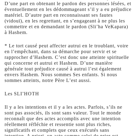
D’une part en obtenant le pardon des personnes lésées, et
éventuellement en les dédommageant s’il y a eu préjudice
matériel. D’autre part en reconnaissant ses fautes
(vidouï), en les regrettant, en s’engageant à ne plus les
commettre et en demandant le pardon (Sli’ha VeKapara)
à Hashem.
* Le tort causé peut affecter autrui en le troublant, voire
en l’empêchant, dans sa démarche pour servir et se
rapprocher d’Hashem. C’est donc une atteinte spirituelle
qui concerne et autrui et Hashem. D’une manière
générale tout préjudice causé à autrui l’est également
envers Hashem. Nous sommes Ses enfants. Si nous
sommes atteints, notre Père L’est aussi.
Les SLI’HOTH
Il y a les intentions et il y a les actes. Parfois, s’ils ne
sont pas associés, ils sont sans valeur. Tout le monde
reconnaît que des actes accomplis avec une intention
réellement réfléchie et ressentie sont plus riches,
significatifs et complets que ceux exécutés sans
intention. A priori, un acte comme celui de prier est