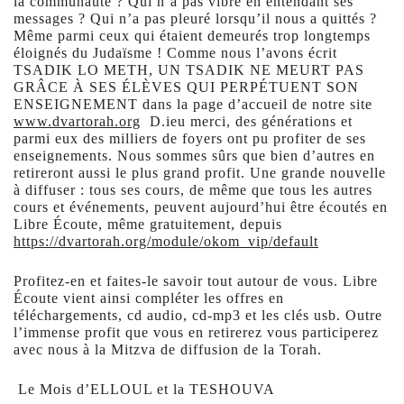
la communauté ? Qui n’a pas vibré en entendant ses
messages ? Qui n’a pas pleuré lorsqu’il nous a quittés ?
Même parmi ceux qui étaient demeurés trop longtemps
éloignés du Judaïsme ! Comme nous l’avons écrit
TSADIK LO METH, UN TSADIK NE MEURT PAS
GRÂCE À SES ÉLÈVES QUI PERPÉTUENT SON
ENSEIGNEMENT dans la page d’accueil de notre site
www.dvartorah.org
D.ieu merci, des générations et
parmi eux des milliers de foyers ont pu profiter de ses
enseignements. Nous sommes sûrs que bien d’autres en
retireront aussi le plus grand profit. Une grande nouvelle
à diffuser : tous ses cours, de même que tous les autres
cours et événements, peuvent aujourd’hui être écoutés en
Libre Écoute, même gratuitement, depuis
https://dvartorah.org/module/okom_vip/default
Profitez-en et faites-le savoir tout autour de vous. Libre
Écoute vient ainsi compléter les offres en
téléchargements, cd audio, cd-mp3 et les clés usb. Outre
l’immense profit que vous en retirerez vous participerez
avec nous à la Mitzva de diffusion de la Torah.
Le Mois d’ELLOUL et la TESHOUVA