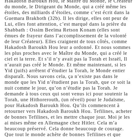
Hakadosh Baroukh Hou, le Maître du Monde, le Créateur
du monde, le Dirigeant du Monde, qui a créé même les
étoiles, des milliards d’étoiles, comme c’est écrit dans la
Guemara Brakhoth (32b). Il les dirige, elles ont peur de
Lui, elles font attention, c’est marqué dans la prière du
Shabbath : Ossim Beeïma Retson Konam (elles sont
émues de frayeur dans l’accomplissement de la volonté
de leur Créateur). Elles craignent de tous côtés, comme
Hakadosh Baroukh Hou leur a ordonné. Et nous sommes
les plus proches avec le Maître du Monde, qui a créé le
ciel et la terre. Et s’il n’y avait pas la Torah et Israël, Il
n’aurait pas créé le Monde. Et même maintenant, si les
Yid (juifs) arrêtent d’étudier la Torah, le Monde entier
disparaît. Nous savons cela, ça n’existe pas dans le
monde que les Yid n’étudient pas la Torah, que ce soit la
nuit comme le jour, qu’on n’étudie pas la Torah. Je
demande à tous ceux qui sont venus ici pour soutenir la
Torah, une Hithorerouth, (un réveil) pour le Judaïsme,
pour Hakadosh Baroukh Hou. Qu’ils commencent à
retourner vers Hakadosh Baroukh Hou. Tefilines, acheter
de bonnes Tefilines, et les mettre chaque jour. Moi je les
ai mises même en Allemagne chez Hitler. Cela m’a
beaucoup préservé. Cela donne beaucoup de courage.
Que tout le monde achète de bonnes Tefilines et que