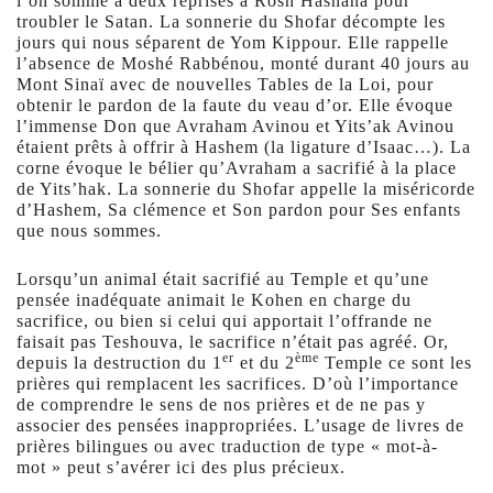
l’on somme à deux reprises à Rosh Hashana pour
troubler le Satan. La sonnerie du Shofar décompte les
jours qui nous séparent de Yom Kippour. Elle rappelle
l’absence de Moshé Rabbénou, monté durant 40 jours au
Mont Sinaï avec de nouvelles Tables de la Loi, pour
obtenir le pardon de la faute du veau d’or. Elle évoque
l’immense Don que Avraham Avinou et Yits’ak Avinou
étaient prêts à offrir à Hashem (la ligature d’Isaac…). La
corne évoque le bélier qu’Avraham a sacrifié à la place
de Yits’hak. La sonnerie du Shofar appelle la miséricorde
d’Hashem, Sa clémence et Son pardon pour Ses enfants
que nous sommes.
Lorsqu’un animal était sacrifié au Temple et qu’une
pensée inadéquate animait le Kohen en charge du
sacrifice, ou bien si celui qui apportait l’offrande ne
faisait pas Teshouva, le sacrifice n’était pas agréé. Or,
er
ème
depuis la destruction du 1
et du 2
Temple ce sont les
prières qui remplacent les sacrifices. D’où l’importance
de comprendre le sens de nos prières et de ne pas y
associer des pensées inappropriées. L’usage de livres de
prières bilingues ou avec traduction de type « mot-à-
mot » peut s’avérer ici des plus précieux.