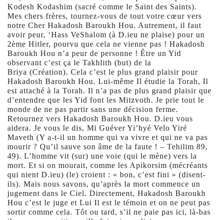
Kodesh Kodashim (sacré comme le Saint des Saints).
Mes chers frères, tournez-vous de tout votre cœur vers
notre Cher Hakadosh Baroukh Hou. Autrement, il faut
avoir peur, ‘Hass VeShalom (à D.ieu ne plaise) pour un
2ème Hitler, pourvu que cela ne vienne pas ! Hakadosh
Baroukh Hou n’a peur de personne ! Être un Yid
observant c’est ça le Takhlith (but) de la
Briya (Création). Cela c’est le plus grand plaisir pour
Hakadosh Baroukh Hou. Lui-même Il étudie la Torah, Il
est attaché à la Torah. Il n’a pas de plus grand plaisir que
d’entendre que les Yid font les Mitzvoth. Je prie tout le
monde de ne pas partir sans une décision ferme.
Retournez vers Hakadosh Baroukh Hou. D.ieu vous
aidera. Je vous le dis, Mi Guéver Yi’hyé Velo Yiré
Maveth (Y a-t-il un homme qui va vivre et qui ne va pas
mourir ? Qu’il sauve son âme de la faute ! – Tehilim 89,
49). L’homme vit (sur) une voie (qui le mène) vers la
mort. Et si on mourait, comme les Apikorsim (mécréants
qui nient D.ieu) (le) croient : « bon, c’est fini » (disent-
ils). Mais nous savons, qu’après la mort commence un
jugement dans le Ciel. Directement, Hakadosh Baroukh
Hou c’est le juge et Lui Il est le témoin et on ne peut pas
sortir comme cela. Tôt ou tard, s’il ne paie pas ici, là-bas