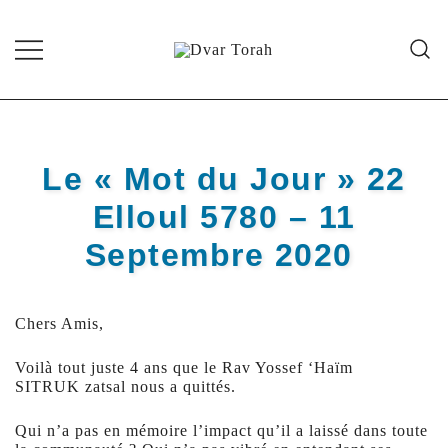
Skip
to
content
Diffusion de cours de Torah et
Dvar Torah
d'événements liés à la vie juive de
grande qualité
Le « Mot du Jour » 22
Elloul 5780 – 11
Septembre 2020
Chers Amis,
Voilà tout juste 4 ans que le Rav Yossef ‘Haïm
SITRUK zatsal nous a quittés.
Qui n’a pas en mémoire l’impact qu’il a laissé dans toute