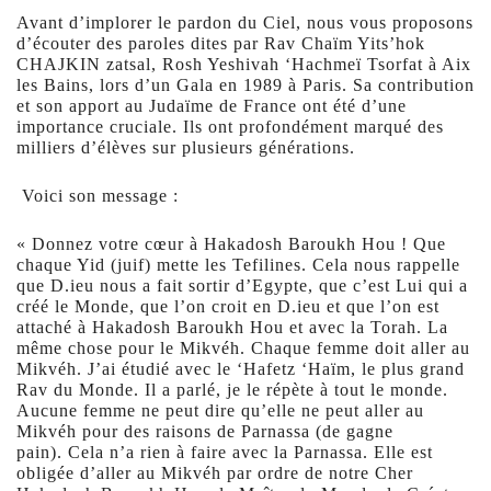
Avant d’implorer le pardon du Ciel, nous vous proposons
d’écouter des paroles dites par Rav Chaïm Yits’hok
CHAJKIN zatsal, Rosh Yeshivah ‘Hachmeï Tsorfat à Aix
les Bains, lors d’un Gala en 1989 à Paris. Sa contribution
et son apport au Judaïme de France ont été d’une
importance cruciale. Ils ont profondément marqué des
milliers d’élèves sur plusieurs générations.
Voici son message :
« Donnez votre cœur à Hakadosh Baroukh Hou ! Que
chaque Yid (juif) mette les Tefilines. Cela nous rappelle
que D.ieu nous a fait sortir d’Egypte, que c’est Lui qui a
créé le Monde, que l’on croit en D.ieu et que l’on est
attaché à Hakadosh Baroukh Hou et avec la Torah. La
même chose pour le Mikvéh. Chaque femme doit aller au
Mikvéh. J’ai étudié avec le ‘Hafetz ‘Haïm, le plus grand
Rav du Monde. Il a parlé, je le répète à tout le monde.
Aucune femme ne peut dire qu’elle ne peut aller au
Mikvéh pour des raisons de Parnassa (de gagne
pain). Cela n’a rien à faire avec la Parnassa. Elle est
obligée d’aller au Mikvéh par ordre de notre Cher