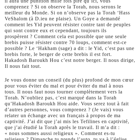
il aura une punition mille fois pire qu’ici, vous
comprenez ? Si on observe la Torah, nous serons le
meilleur du Monde. Si on n’observe pas la Torah ‘Hass
VeShalom (à D.ieu ne plaise). Un Goye a demandé
comment les Yid peuvent résister contre tant de peuples
qui sont contre eux et cependant, toujours ils
prospèrent ? Comment cela est possible que une seule
brebis puisse résister contre 70 loups, comment est-ce
possible ? Le ‘Hakham (sage) a dit : le Yid, c’est pas une
brebis forte, le berger de cette brebis il est fort.
Hakadosh Baroukh Hou c’est notre berger. Il nous dirige,
Il nous fait tout.
Je vous donne un conseil (du plus) profond de mon cœur
pour vous éviter du mal et pour éviter du mal à nous
tous. Il nous faut nous tourner complètement vers la
Torah. N’oubliez pas, c’est marqué dans la Torah
qu’Hakadosh Baroukh Hou aide. Vous serez tout à fait
d’autres personnes, vous comprenez ? (Je vais) vous
relater un échange avec un français à propos de ma
captivité. J’ai dit que j’ai mis les Tefilines en captivité,
que j’ai étudié la Torah après le travail. Il m’a dit :
« nous sommes aussi religieux ». Comment es-tu
religieux ? Dimanche tu prends l’auto, tu va à l’église