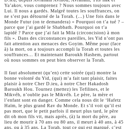
Ya’akov, vous comprenez ? Nous sommes toujours avec
Lui. Il nous a gardés. Malgré toutes les souffrances, on
ne s’est pas détourné de la Torah. (…) Une fois dans le
Monde Futur (on te demandera) « Pourquoi on t’a tué ? –
parce que j’ai gardé le Shabbath. Pourquoi on t’a
lapidé ? Parce que j’ai fait la Mila (circoncision) à mon
fils ». Dans des circonstances pareilles, les Yid n’ont pas
fait attention aux menaces des Goyim. Même pour (face
à) la mort, on a toujours accompli la Torah et toutes les
souffrances… Et maintenant Baroukh Hashem, partout
où nous sommes on peut bien observer la Torah.
Il faut absolument (qu’en) cette soirée (qui) montre la
bonne volonté du Yid, (qui) m’a fait tant plaisir, faites
plaisir à notre Cher D.ieu, à notre Cher Hakadosh
Baroukh Hou. Tournez (mettez) les Tefilines, et le
Mikvéh, n’oublie pas le Mikvéh. Le père, la mère et
l’enfant sont en danger. Comme cela nous dit le ‘Hafetz
Haïm, le plus grand Rav du Monde. Et s’il voit qu’il est
pas mort, que le petit parfois il meurt plus tard, le père
dit oh mon fils vit, mais après, (à) la mort du père, au
lieu de mourir à 70 ans ou 80 ans, il meurt à 40 ans, à 45
ans, ou à 35 ans. La Torah, tout ce qui est marqué, c’est