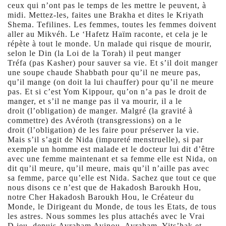
ceux qui n’ont pas le temps de les mettre le peuvent, à
midi. Mettez-les, faites une Brakha et dites le Kriyath
Shema. Tefilines. Les femmes, toutes les femmes doivent
aller au Mikvéh. Le ‘Hafetz Haïm raconte, et cela je le
répète à tout le monde. Un malade qui risque de mourir,
selon le Din (la Loi de la Torah) il peut manger
Tréfa (pas Kasher) pour sauver sa vie. Et s’il doit manger
une soupe chaude Shabbath pour qu’il ne meure pas,
qu’il mange (on doit la lui chauffer) pour qu’il ne meure
pas. Et si c’est Yom Kippour, qu’on n’a pas le droit de
manger, et s’il ne mange pas il va mourir, il a le
droit (l’obligation) de manger. Malgré (la gravité à
commettre) des Avéroth (transgressions) on a le
droit (l’obligation) de les faire pour préserver la vie.
Mais s’il s’agit de Nida (impureté menstruelle), si par
exemple un homme est malade et le docteur lui dit d’être
avec une femme maintenant et sa femme elle est Nida, on
dit qu’il meure, qu’il meure, mais qu’il n’aille pas avec
sa femme, parce qu’elle est Nida. Sachez que tout ce que
nous disons ce n’est que de Hakadosh Baroukh Hou,
notre Cher Hakadosh Baroukh Hou, le Créateur du
Monde, le Dirigeant du Monde, de tous les Etats, de tous
les astres. Nous sommes les plus attachés avec le Vrai
D.ieu, depuis Avraham Avinou, Avraham, Yits’hak et