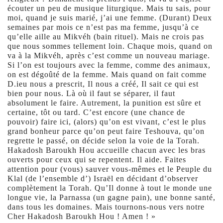
écouter un peu de musique liturgique. Mais tu sais, pour
moi, quand je suis marié, j’ai une femme. (Durant) Deux
semaines par mois ce n’est pas ma femme, jusqu’à ce
qu’elle aille au Mikvéh (bain rituel). Mais ne crois pas
que nous sommes tellement loin. Chaque mois, quand on
va à la Mikvéh, après c’est comme un nouveau mariage.
Si l’on est toujours avec la femme, comme des animaux,
on est dégoûté de la femme. Mais quand on fait comme
D.ieu nous a prescrit, Il nous a créé, Il sait ce qui est
bien pour nous. Là où il faut se séparer, il faut
absolument le faire. Autrement, la punition est sûre et
certaine, tôt ou tard. C’est encore (une chance de
pouvoir) faire ici, (alors) qu’on est vivant, c’est le plus
grand bonheur parce qu’on peut faire Teshouva, qu’on
regrette le passé, on décide selon la voie de la Torah.
Hakadosh Baroukh Hou accueille chacun avec les bras
ouverts pour ceux qui se repentent. Il aide. Faites
attention pour (vous) sauver vous-mêmes et le Peuple du
Klal (de l’ensemble d’) Israël en décidant d’observer
complètement la Torah. Qu’Il donne à tout le monde une
longue vie, la Parnassa (un gagne pain), une bonne santé,
dans tous les domaines. Mais tournons-nous vers notre
Cher Hakadosh Baroukh Hou ! Amen ! »