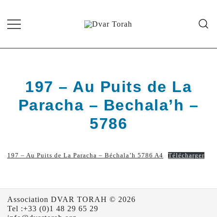
Skip
to
content
Diffusion de cours de Torah et
Dvar Torah
d'événements liés à la vie juive de
grande qualité
197 – Au Puits de La
Paracha – Bechala’h –
5786
197 – Au Puits de La Paracha – Béchala’h 5786 A4
Télécharger
Association DVAR TORAH © 2026
Tel :+33 (0)1 48 29 65 29