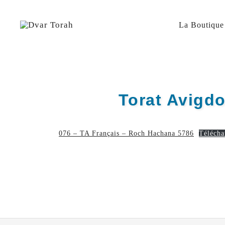
Skip
to
content
La Boutique
Diffusion de cours de Torah et d'événements liés à 
Dvar Torah
Torat Avigd
076 – TA Français – Roch Hachana 5786
Télécha