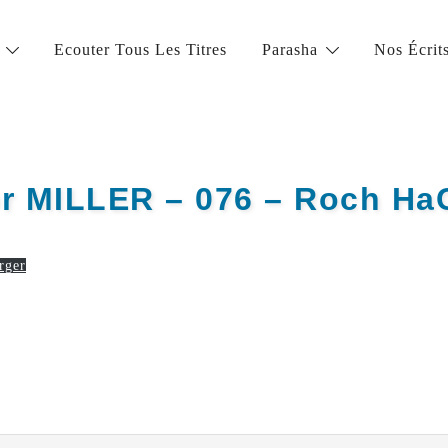
Ecouter Tous Les Titres
Parasha
Nos Écrit
la vie juive de grande qualité
or MILLER – 076 – Roch Ha
rger