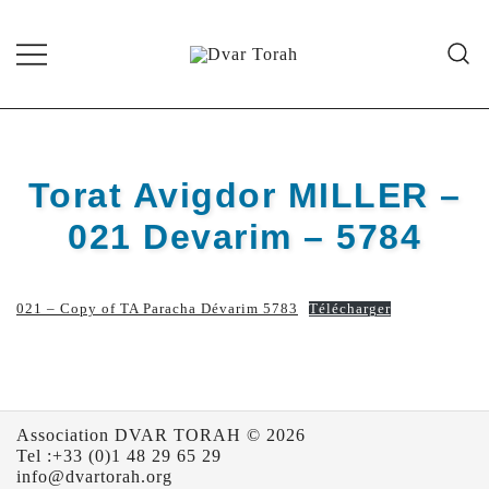
Skip
to
content
Diffusion de cours de Torah et
Dvar Torah
d'événements liés à la vie juive de
grande qualité
Torat Avigdor MILLER –
021 Devarim – 5784
021 – Copy of TA Paracha Dévarim 5783
Télécharger
Association DVAR TORAH © 2026
Tel :+33 (0)1 48 29 65 29
info@dvartorah.org