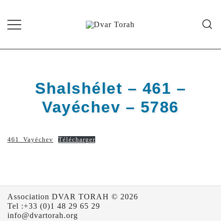
Skip
to
content
Diffusion de cours de Torah et
Dvar Torah
d'événements liés à la vie juive de
grande qualité
Shalshélet – 461 –
Vayéchev – 5786
461_Vayéchev
Télécharger
Association DVAR TORAH © 2026
Tel :+33 (0)1 48 29 65 29
info@dvartorah.org