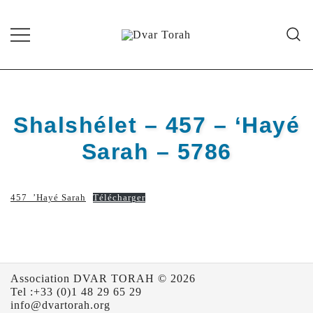
Skip
to
content
Diffusion de cours de Torah et
Dvar Torah
d'événements liés à la vie juive de
grande qualité
Shalshélet – 457 – ‘Hayé
Sarah – 5786
457_’Hayé Sarah
Télécharger
Association DVAR TORAH © 2026
Tel :+33 (0)1 48 29 65 29
info@dvartorah.org