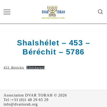
Skip
to
content
Diffusion de cours de Torah et
Dvar Torah
d'événements liés à la vie juive de
grande qualité
Shalshélet – 453 –
Béréchit – 5786
453_Béréchit
Télécharger
Association DVAR TORAH © 2026
Tel :+33 (0)1 48 29 65 29
info@dvartorah.org