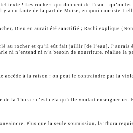
 tel texte ! Les rochers qui donnent de l’eau – qu’on les
 y a eu faute de la part de Moïse, en quoi consiste-t-ell
rocher, Dieu en aurait été sanctifié ; Rachi explique (No
lé au rocher et qu’il eût fait jaillir [de l’eau], J’aura
 parle ni n’entend ni n’a besoin de nourriture, réalise la
e accède à la raison : on peut le contraindre par la vio
 de la Thora : c’est cela qu’elle voulait enseigner ici. 
convaincre. Plus que la seule soumission, la Thora requi