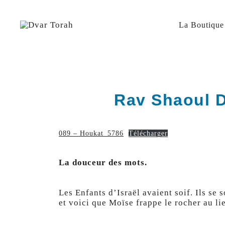
Skip
to
content
La Boutique
Diffusion de cours de Torah et d'événements liés à 
Dvar Torah
Rav Shaoul 
089 – Houkat_5786
Télécharger
La douceur des mots.
Les Enfants d’Israël avaient soif. Ils se
et voici que Moïse frappe le rocher au lie