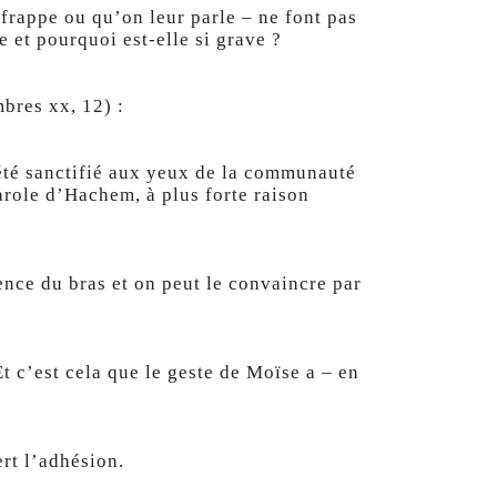
 frappe ou qu’on leur parle – ne font pas
e et pourquoi est-elle si grave ?
mbres xx, 12) :
is été sanctifié aux yeux de la communauté
 parole d’Hachem, à plus forte raison
lence du bras et on peut le convaincre par
Et c’est cela que le geste de Moïse a – en
ert l’adhésion.