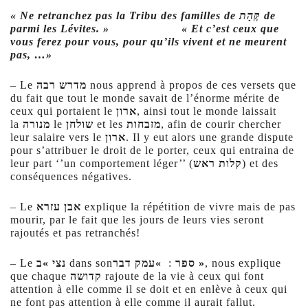
« Ne retranchez pas la Tribu des familles de
קְּהָת
de
parmi les Lévites. » « Et c’est ceux que
vous ferez pour vous, pour qu’ils vivent et ne meurent
pas, …»
– Le
מדרש רבה
nous apprend à propos de ces versets que
du fait que tout le monde savait de l’énorme mérite de
ceux qui portaient le
ארון
, ainsi tout le monde laissait
la
מנורה
le
שולחן
et les
מזבחות
, afin de courir chercher
leur salaire vers le
ארון
. Il y eut alors une grande dispute
pour s’attribuer le droit de le porter, ceux qui entraina de
leur part ‘’un comportement léger’’ (
קלות ראש
) et des
conséquences négatives.
– Le
אבן עזרא
explique la répétition de vivre mais de pas
mourir, par le fait que les jours de leurs vies seront
rajoutés et pas retranchés!
– Le
נצי »ב
dans son
:
ספר
»עמק דבר »
,
nous explique
que chaque
קדושה
rajoute de la vie à ceux qui font
attention à elle comme il se doit et en enlève à ceux qui
ne font pas attention à elle comme il aurait fallut.