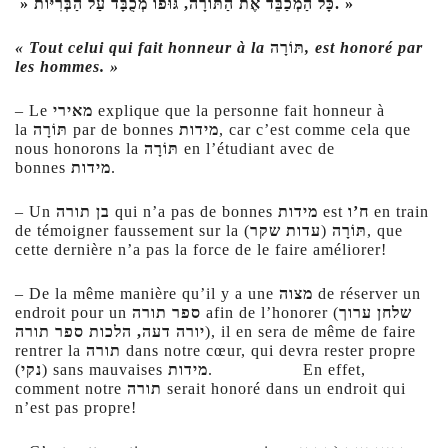
» כָּל הַמְכַבֵּד אֶת הַתּוֹרָה, גּוּפוֹ מְכֻבָּד עַל הַבְּרִיּוֹת. »
« Tout celui qui fait honneur à la
תּוֹרָה
, est honoré par
les hommes. »
– Le
מאירי
explique que la personne fait honneur à
la
תּוֹרָה
par de bonnes
מידות
, car c’est comme cela que
nous honorons la
תּוֹרָה
en l’étudiant avec de
bonnes
מידות
.
– Un
בן תורה
qui n’a pas de bonnes
מידות
est
ח’ו
en train
de témoigner faussement sur la
), que
עדות שקר
(
תּוֹרָה
cette dernière n’a pas la force de le faire améliorer!
– De la même manière qu’il y a une
מצוה
de réserver un
endroit pour un
ספר תורה
afin de l’honorer (
שלחן ערוך
יורה דעה, הלכות ספר תורה
), il en sera de même de faire
rentrer la
תורה
dans notre cœur, qui devra rester propre
(
נקי
) sans mauvaises
מידות
. En effet,
comment notre
תורה
serait honoré dans un endroit qui
n’est pas propre!