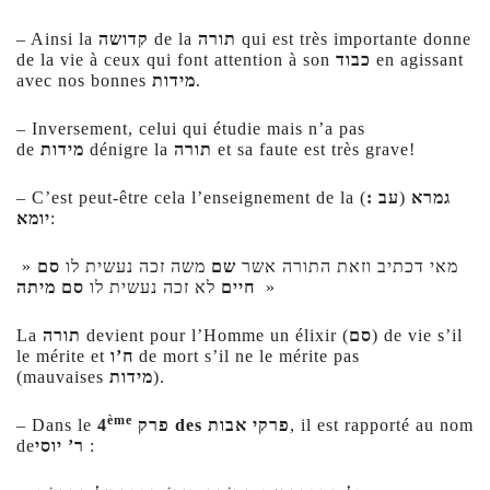
– Ainsi la
קדושה
de la
תורה
qui est très importante donne
de la vie à ceux qui font attention à son
כבוד
en agissant
avec nos bonnes
מידות
.
– Inversement, celui qui étudie mais n’a pas
de
מידות
dénigre la
תורה
et sa faute est très grave!
– C’est peut-être cela l’enseignement de la (
:
עב
)
גמרא
יומא
:
» מאי דכתיב וזאת התורה אשר
שם
משה זכה נעשית לו
סם
סם מיתה
לא זכה נעשית לו
חיים
»
La
תורה
devient pour l’Homme un élixir (
סם
) de vie s’il
le mérite et
ח’ו
de mort s’il ne le mérite pas
(mauvaises
מידות
).
ème
– Dans le
4
פרק
des
פרקי אבות
, il est rapporté au nom
de
ר’ יוסי
: