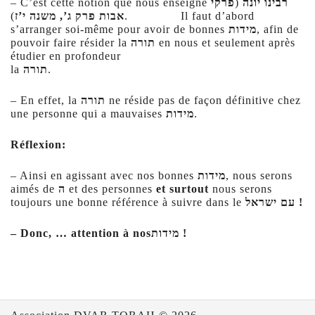
– C’est cette notion que nous enseigne
פרקי
(
רבינו יונה
). Il faut d’abord
אבות פרק ג’, משנה י’ז
s’arranger soi-même pour avoir de bonnes
מידות
, afin de
pouvoir faire résider la
תורה
en nous et seulement après
étudier en profondeur
la
תורה
– En effet, la
תורה
ne réside pas de façon définitive chez
une personne qui a mauvaises
מידות
.
Réflexion:
– Ainsi en agissant avec nos bonnes
מידות
, nous serons
aimés de
ה
et des personnes
et
surtout
nous serons
toujours une bonne référence à suivre dans le
עם ישראל
!
– Donc, … attention à nos
מידות
!