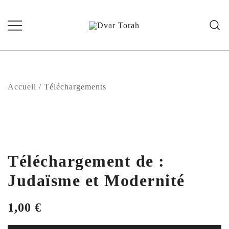
Skip
to
content
Diffusion de cours de Torah et
Dvar Torah
d'événements liés à la vie juive de
grande qualité
Accueil
/
Téléchargements
Téléchargement de :
Judaïsme et Modernité
1,00
€