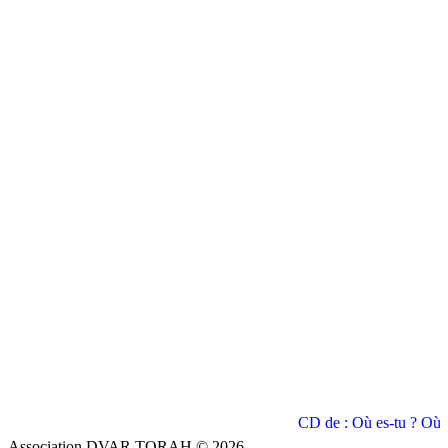
CD de : Où es-tu ? Où e
Association DVAR TORAH © 2026