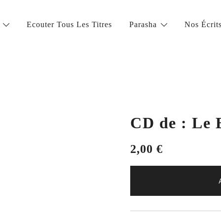
Ecouter Tous Les Titres
Parasha
Nos Écrit
la vie juive de grande qualité
CD de : Le
2,00
€