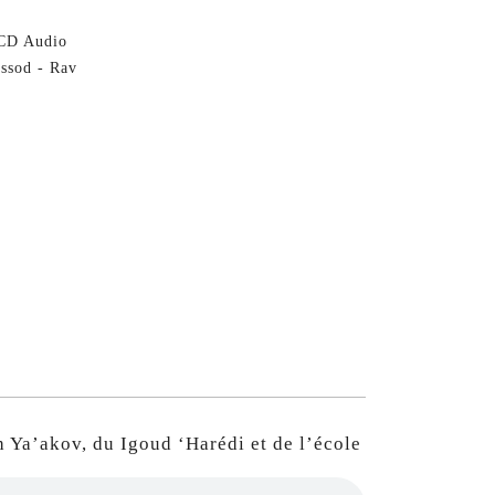
CD Audio
sod - Rav
Ya’akov, du Igoud ‘Harédi et de l’école