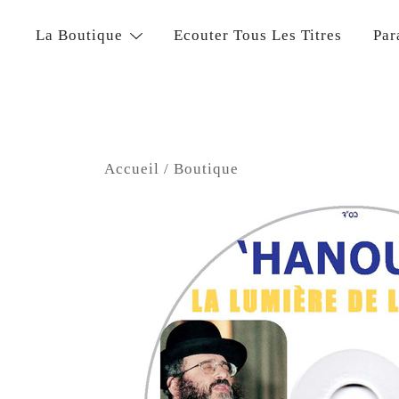
Skip
to
Diffusion de cours de Torah et d'événements liés à 
La Boutique
Ecouter Tous Les Titres
Par
Dvar Torah
content
Accueil
/
Boutique