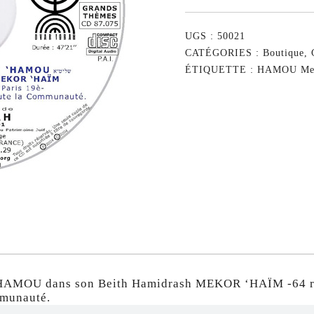
UGS :
50021
CATÉGORIES :
Boutique
,
ÉTIQUETTE :
HAMOU Mes
HAMOU dans son Beith Hamidrash MEKOR ‘HAÏM -64 rue 
mmunauté.