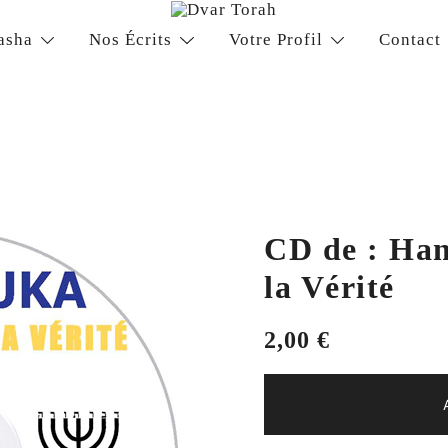
la vie juive de grande qualité
asha
Nos Écrits
Votre Profil
Contact
CD de : Han
la Vérité
2,00
€