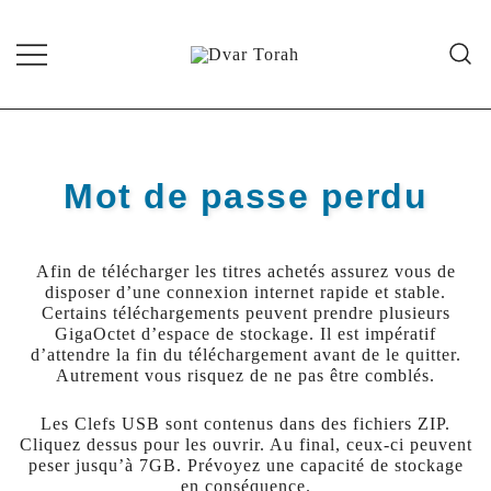
Skip
to
content
Diffusion de cours de Torah et
Dvar Torah
d'événements liés à la vie juive de
grande qualité
Mot de passe perdu
Afin de télécharger les titres achetés assurez vous de
disposer d’une connexion internet rapide et stable.
Certains téléchargements peuvent prendre plusieurs
GigaOctet d’espace de stockage. Il est impératif
d’attendre la fin du téléchargement avant de le quitter.
Autrement vous risquez de ne pas être comblés.
Les Clefs USB sont contenus dans des fichiers ZIP.
Cliquez dessus pour les ouvrir. Au final, ceux-ci peuvent
peser jusqu’à 7GB. Prévoyez une capacité de stockage
en conséquence.