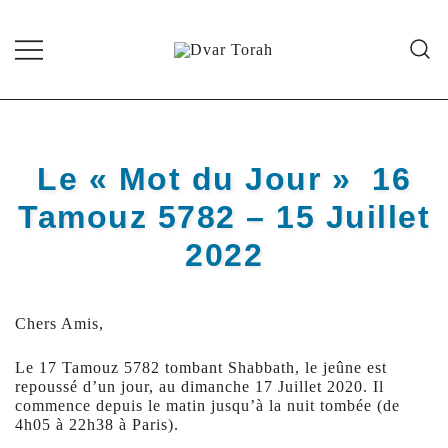
Skip
to
content
Diffusion de cours de Torah et
Dvar Torah
d'événements liés à la vie juive de
grande qualité
Le « Mot du Jour » 16
Tamouz 5782 – 15 Juillet
2022
Chers Amis,
Le 17 Tamouz 5782 tombant Shabbath, le jeûne est
repoussé d’un jour, au dimanche 17 Juillet 2020. Il
commence depuis le matin jusqu’à la nuit tombée (de
4h05 à 22h38 à Paris).