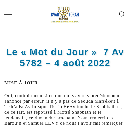
Skip
to
content
Diffusion de cours de Torah et
Dvar Torah
d'événements liés à la vie juive de
grande qualité
Le « Mot du Jour » 7 Av
5782 – 4 août 2022
MISE À JOUR.
Oui, contrairement à ce que nous avions précédemment
annoncé par erreur, il n’y a pas de Seouda Mafsékett à
Tish’a BeAv lorsque Tish’a BeAv tombe le Shabbath et,
de ce fait, est repoussé à Motsé Shabbath et le
lendemain, ce dimanche prochain. Nous remercions
Barou’h et Samuel LEVY de nous l’avoir fait remarquer.