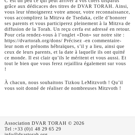
C’est un peu ce qui peut arriver à vos chers disparus
grâce aux dédicaces des titres de DVAR TORAH. Ainsi,
vous leur témoignerez votre amour, votre reconnaissance,
vous accomplirez la Mitzva de Tsedaka, celle d’honorer
ses parents et vous participerez pleinement à la Mitzva de
diffusion de la Torah. Un reçu cerfa est adressé en retour.
Pour cela rendez-vous à l’onglet «Don» sur notre site :
https://dvartorah.org/dons/ Précisez -en commentaire-
leur nom et prénoms hébraïques, s’il y a lieu, ainsi que
ceux de leurs parents, et la date à laquelle ils ont quitté
ce monde. Il est clair qu’ils le méritent et vous aussi. Et
tout le bien que vous ferez rejaillira également sur vous
!
À chacun, nous souhaitons Tizkou LeMitzvoth ! Qu’il
vous soit donné de réaliser de nombreuses Mitzvoth !
Association DVAR TORAH © 2026
Tel :+33 (0)1 48 29 65 29
info@dvartorah.org