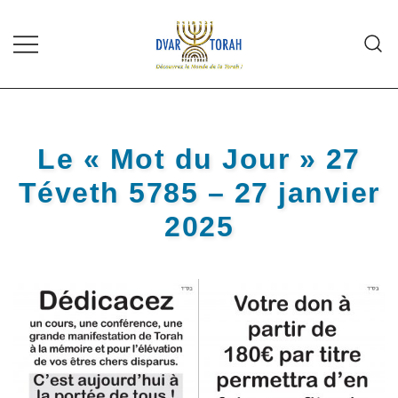
Skip
to
content
Diffusion de cours de Torah et
Dvar Torah
d'événements liés à la vie juive de
grande qualité
Le « Mot du Jour » 27
Téveth 5785 – 27 janvier
2025