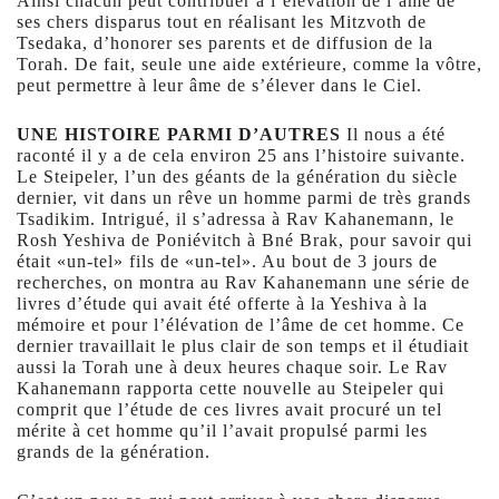
Ainsi chacun peut contribuer à l’élévation de l’âme de
ses chers disparus tout en réalisant les Mitzvoth de
Tsedaka, d’honorer ses parents et de diffusion de la
Torah. De fait, seule une aide extérieure, comme la vôtre,
peut permettre à leur âme de s’élever dans le Ciel.
UNE HISTOIRE PARMI D’AUTRES
Il nous a été
raconté il y a de cela environ 25 ans l’histoire suivante.
Le Steipeler, l’un des géants de la génération du siècle
dernier, vit dans un rêve un homme parmi de très grands
Tsadikim. Intrigué, il s’adressa à Rav Kahanemann, le
Rosh Yeshiva de Poniévitch à Bné Brak, pour savoir qui
était «un-tel» fils de «un-tel». Au bout de 3 jours de
recherches, on montra au Rav Kahanemann une série de
livres d’étude qui avait été offerte à la Yeshiva à la
mémoire et pour l’élévation de l’âme de cet homme. Ce
dernier travaillait le plus clair de son temps et il étudiait
aussi la Torah une à deux heures chaque soir. Le Rav
Kahanemann rapporta cette nouvelle au Steipeler qui
comprit que l’étude de ces livres avait procuré un tel
mérite à cet homme qu’il l’avait propulsé parmi les
grands de la génération.