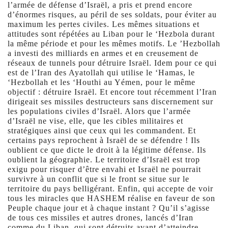
l’armée de défense d’Israël, a pris et prend encore
d’énormes risques, au péril de ses soldats, pour éviter au
maximum les pertes civiles. Les mêmes situations et
attitudes sont répétées au Liban pour le ‘Hezbola durant
la même période et pour les mêmes motifs. Le ’Hezbollah
a investi des milliards en armes et en creusement de
réseaux de tunnels pour détruire Israël. Idem pour ce qui
est de l’Iran des Ayatollah qui utilise le ‘Hamas, le
‘Hezbollah et les ‘Houthi au Yémen, pour le même
objectif : détruire Israël. Et encore tout récemment l’Iran
dirigeait ses missiles destructeurs sans discernement sur
les populations civiles d’Israël. Alors que l’armée
d’Israël ne vise, elle, que les cibles militaires et
stratégiques ainsi que ceux qui les commandent. Et
certains pays reprochent à Israël de se défendre ! Ils
oublient ce que dicte le droit à la légitime défense. Ils
oublient la géographie. Le territoire d’Israël est trop
exigu pour risquer d’être envahi et Israël ne pourrait
survivre à un conflit que si le front se situe sur le
territoire du pays belligérant. Enfin, qui accepte de voir
tous les miracles que HASHEM réalise en faveur de son
Peuple chaque jour et à chaque instant ? Qu’il s’agisse
de tous ces missiles et autres drones, lancés d’Iran
comme du Liban, qui sont détruits avant d’atteindre