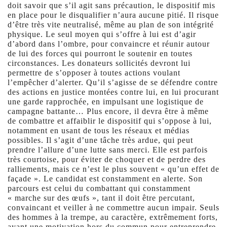
doit savoir que s’il agit sans précaution, le dispositif mis
en place pour le disqualifier n’aura aucune pitié. Il risque
d’être très vite neutralisé, même au plan de son intégrité
physique. Le seul moyen qui s’offre à lui est d’agir
d’abord dans l’ombre, pour convaincre et réunir autour
de lui des forces qui pourront le soutenir en toutes
circonstances. Les donateurs sollicités devront lui
permettre de s’opposer à toutes actions voulant
l’empêcher d’alerter. Qu’il s’agisse de se défendre contre
des actions en justice montées contre lui, en lui procurant
une garde rapprochée, en impulsant une logistique de
campagne battante… Plus encore, il devra être à même
de combattre et affaiblir le dispositif qui s’oppose à lui,
notamment en usant de tous les réseaux et médias
possibles. Il s’agit d’une tâche très ardue, qui peut
prendre l’allure d’une lutte sans merci. Elle est parfois
très courtoise, pour éviter de choquer et de perdre des
ralliements, mais ce n’est le plus souvent « qu’un effet de
façade ». Le candidat est constamment en alerte. Son
parcours est celui du combattant qui constamment
« marche sur des œufs », tant il doit être percutant,
convaincant et veiller à ne commettre aucun impair. Seuls
des hommes à la trempe, au caractère, extrêmement forts,
ayant une motivation hors du commun pour entreprendre