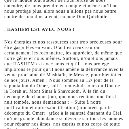
que le monde tout autour de nous refuse de nous
entendre, de nous prendre en compte et même qu’il ne
nous protège plus, alors nous n’allons pas nous battre
contre des moulins à vent, comme Don Quichotte.
.
HASHEM EST AVEC NOUS !
Nos énergies et nos ressources sont trop précieuses pour
être gaspillées en vain. D’autres cieux sauront
certainement les reconnaître, les apprécier, de même que
notre génie et nous-mêmes. Surtout, n’oublions jamais
que HASHEM est avec nous et qu’Il nous protège.
Implorons-le pour qu’Il nous amène la délivrance avec la
venue prochaine de Mashia’h, le Messie, pour bientôt et
de nos jours. Amen ! Nous sommes au 12ᵉ jour de la
supputation du Omer, soit à trente-huit jours du Don de
la Torah au Mont Sinaï à Shavouoth. À la fin du
décompte de chaque jour, que nous récitons une fois la
nuit tombée, nous demandons : « Suite à notre
purification et notre sanctification (procurées par le
décompte du Omer), grâce à la sainteté émanant du Ciel,
qu’une grande abondance se déverse sur tous les mondes
pour réparer nos âmes, nos esprits et nos corps de toute