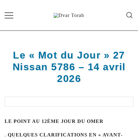
Skip
to
content
Diffusion de cours de Torah et
Dvar Torah
d'événements liés à la vie juive de
grande qualité
Le « Mot du Jour » 27
Nissan 5786 – 14 avril
2026
LE POINT AU 12ÈME JOUR DU OMER
.
QUELQUES CLARIFICATIONS EN « AVANT-