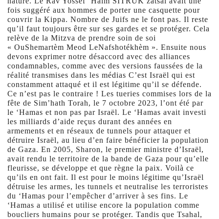
nature. Le Rav Yossef ‘Haïm SITRUK zatsal avait une
fois suggéré aux hommes de porter une casquette pour
couvrir la Kippa. Nombre de Juifs ne le font pas. Il reste
qu’il faut toujours être sur ses gardes et se protéger. Cela
relève de la Mitzva de prendre soin de soi
« OuShemartèm Meod LeNafshotékhèm ». Ensuite nous
devons exprimer notre désaccord avec des alliances
condamnables, comme avec des versions faussées de la
réalité transmises dans les médias C’est Israël qui est
constamment attaqué et il est légitime qu’il se défende.
Ce n’est pas le contraire ! Les tueries commises lors de la
fête de Sim’hath Torah, le 7 octobre 2023, l’ont été par
le ‘Hamas et non pas par Israël. Le ‘Hamas avait investi
les milliards d’aide reçus durant des années en
armements et en réseaux de tunnels pour attaquer et
détruire Israël, au lieu d’en faire bénéficier la population
de Gaza. En 2005, Sharon, le premier ministre d’Israël,
avait rendu le territoire de la bande de Gaza pour qu’elle
fleurisse, se développe et que règne la paix. Voilà ce
qu’ils en ont fait. Il est pour le moins légitime qu’Israël
détruise les armes, les tunnels et neutralise les terroristes
du ‘Hamas pour l’empêcher d’arriver à ses fins. Le
‘Hamas a utilisé et utilise encore la population comme
boucliers humains pour se protéger. Tandis que Tsahal,