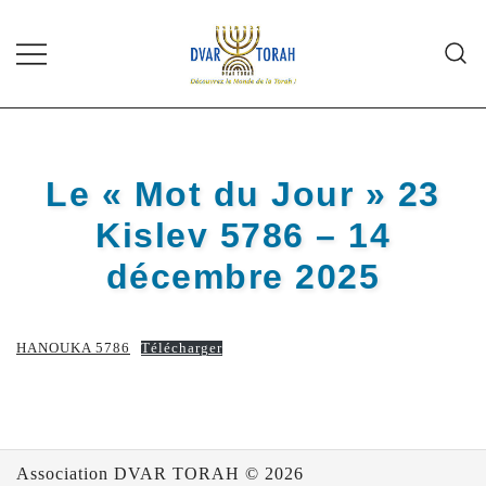
Skip
to
content
Diffusion de cours de Torah et
Dvar Torah
d'événements liés à la vie juive de
grande qualité
Le « Mot du Jour » 23
Kislev 5786 – 14
décembre 2025
HANOUKA 5786
Télécharger
Association DVAR TORAH © 2026