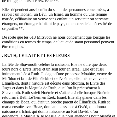
de refuge, et hors d’Éretz Israël**.
Elles dépendent aussi enfin du statut des personnes concernées, à
savoir : un Kohen, un Lévi, un Israël, un homme ou une femme
mariée, célibataire ou veuve sans enfant, un serviteur ou servante
étrangers, un étranger habitant le pays, ou encore de la nécessité de
se purifier**.
De sorte que les 613 Mitzvoth ne nous concernent que lorsque les
conditions en termes de temps, de lieu et de statut personnel peuvent
être remplies.
. RUTH, LE LAIT ET LES FLEURS
La fête de Shavouoth célèbre la moisson. Elle ne dure que deux
jours hors d’Éretz Israël et un seul jour en Israël. Elle est aussi
intimement liée à Ruth. Il s’agit d’une princesse Moabite, veuve de
Ma’hlon et bru de Élimélekh et de Noémie, elle-même veuve de
Élimélekh, dont l’histoire est décrite dans Shoftim, le Livre des
Juges et dans la Meguila de Ruth, que l’on lit précisément à
Shavouoth. Ruth suivit Noémie et s’attacha à elle lorsque Noémie
retourna à Beth Lé’hem en Éretz Israël. Elle alla glaner dans les
champs de Boaz, qui était un proche parent de Élimélekh. Ruth se
maria ensuite avec Boaz, donnant naissance à Ovèd, qui donna
naissance à Ichaï, qui donna naissance au Roi David, d’où
descendra le Mashia’h, le Messie, que nous attendons pour bientôt et