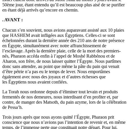
50ème jour, étant entendu qu’il est beaucoup plus aisé de se purifier
en étant déjà arrivés qu’encore en chemin.
. AVANT :
Chacun s’en souvient, nous avions auparavant assisté aux 10 plaies
que HASHEM avait infligées aux Égyptiens. Celles-ci se sont
échelonnées durant la dernière année des 210 ans de notre présence
en Égypte, simultanément avec notre affranchissement de
l’esclavage. Après la dernière plaie, celle de la mort des premiers-
nés, Pharaon accéda enfin à l’appel de Moshé Rabbénou et de
Aharon, son frère, de nous laisser quitter l’Égypte. Nous partîmes
donc sans attendre, au point que même la pâte du pain qui venait
d’être pétrie n’a pas eu le temps de lever. Nous emportâmes
également avec nous des joyaux et d’autres richesses que
les Égyptiens nous avaient confiées.
La Torah nous ordonne depuis d’éliminer tout levain et produits
fermentés de nos demeures, nous interdisant d’en profiter et, par
contre, de manger des Matsoth, du pain azyme, lors de la célébration
de Pessa’h.
Trois jours après que nous ayons quitté l’Égypte, Pharaon prit
conscience que nous n’avions pas l’intention de revenir et, en même
temps, de l’immense perte que constituait notre départ. Pour lui,