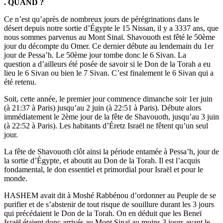
. QUAND ?
Ce n’est qu’après de nombreux jours de pérégrinations dans le
désert depuis notre sortie d’Égypte le 15 Nissan, il y a 3337 ans, que
nous sommes parvenus au Mont Sinaï. Shavouoth est fêté le 50ème
jour du décompte du Omer. Ce dernier débute au lendemain du 1er
jour de Pessa’h. Le 50ème jour tombe donc le 6 Sivan. La
question a d’ailleurs été posée de savoir si le Don de la Torah a eu
lieu le 6 Sivan ou bien le 7 Sivan. C’est finalement le 6 Sivan qui a
été retenu.
Soit, cette année, le premier jour commence dimanche soir 1er juin
(à 21:37 à Paris) jusqu’au 2 juin (à 22:51 à Paris). Débute alors
immédiatement le 2ème jour de la fête de Shavouoth, jusqu’au 3 juin
(à 22:52 à Paris). Les habitants d’Éretz Israël ne fêtent qu’un seul
jour.
La fête de Shavouoth clôt ainsi la période entamée à Pessa’h, jour de
la sortie d’Égypte, et aboutit au Don de la Torah. Il est l’acquis
fondamental, le don essentiel et primordial pour Israël et pour le
monde.
HASHEM avait dit à Moshé Rabbénou d’ordonner au Peuple de se
purifier et de s’abstenir de tout risque de souillure durant les 3 jours
qui précédaient le Don de la Torah. On en déduit que les Beneï
Israël étaient donc arrivés au Mont Sinaï au moins 3 jours avant le