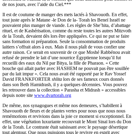
de nos jours, avec l’aide du Ciel.***
Il est de coutume de manger des mets lactés à Shavouoth. En effet,
tout juste après le Matane -le Don de la- Torah les Beneï Israël ne
pouvaient plus manger de viande. Les règles de She’hita, d’abattage
rituel, et de Kashérisation, comme du reste toutes les autres Mitzvoth
de la Torah, devaient dès lors être appliquées. Ce qui ne put se faire
sans formation ni préparation. Seule la consommation de produits
laitiers s’offrait alors à eux. Mais il nous plaît de vous confier une
autre raison. Ce serait en souvenir de ce que Moshé Rabbénou avait
refusé de prendre le lait d’une nourrice Égyptienne lorsqu’il fut
recueilli des eaux du Nil par Bitya, la fille de Pharaon. « Cette
bouche qui allait parler avec HASHEM ne pouvait pas être souillée
par du lait impur ». Cela nous avait été rapporté par le Rav Yossef
David FRANKFORTER
shlita
lors de ses fameux cours donnés
dans son Beth Hamidrash, il y a quelques décennies. Vous pouvez
les retrouver dans la collection « Parasha et Midrash » accessibles
depuis notre site
www.dvartorah.org
De même, nos synagogues et même nos demeures, s’habillent à
Shavouoth de fleurs et de plantes vertes pour nous que nous nous
remémorions et revivions dans la joie ce moment si exceptionnel. En
effet, une végétation luxuriante recouvrait le Mont Sinaï lors du Don
de la Torah. Le contraste était saisissant avec le paysage désertique
tout alentour. Que nous puissions tous le revivre en esprit avec