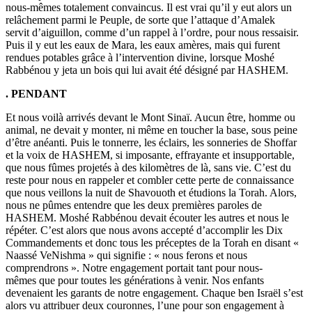
nous-mêmes totalement convaincus. Il est vrai qu’il y eut alors un
relâchement parmi le Peuple, de sorte que l’attaque d’Amalek
servit d’aiguillon, comme d’un rappel à l’ordre, pour nous ressaisir.
Puis il y eut les eaux de Mara, les eaux amères, mais qui furent
rendues potables grâce à l’intervention divine, lorsque Moshé
Rabbénou y jeta un bois qui lui avait été désigné par HASHEM.
. PENDANT
Et nous voilà arrivés devant le Mont Sinaï. Aucun être, homme ou
animal, ne devait y monter, ni même en toucher la base, sous peine
d’être anéanti. Puis le tonnerre, les éclairs, les sonneries de Shoffar
et la voix de HASHEM, si imposante, effrayante et insupportable,
que nous fûmes projetés à des kilomètres de là, sans vie. C’est du
reste pour nous en rappeler et combler cette perte de connaissance
que nous veillons la nuit de Shavouoth et étudions la Torah. Alors,
nous ne pûmes entendre que les deux premières paroles de
HASHEM. Moshé Rabbénou devait écouter les autres et nous le
répéter. C’est alors que nous avons accepté d’accomplir les Dix
Commandements et donc tous les préceptes de la Torah en disant «
Naassé VeNishma » qui signifie : « nous ferons et nous
comprendrons ». Notre engagement portait tant pour nous-
mêmes que pour toutes les générations à venir. Nos enfants
devenaient les garants de notre engagement. Chaque ben Israël s’est
alors vu attribuer deux couronnes, l’une pour son engagement à