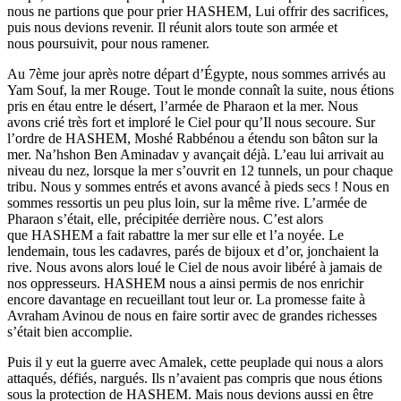
nous ne partions que pour prier HASHEM, Lui offrir des sacrifices,
puis nous devions revenir. Il réunit alors toute son armée et
nous poursuivit, pour nous ramener.
Au 7ème jour après notre départ d’Égypte, nous sommes arrivés au
Yam Souf, la mer Rouge. Tout le monde connaît la suite, nous étions
pris en étau entre le désert, l’armée de Pharaon et la mer. Nous
avons crié très fort et imploré le Ciel pour qu’Il nous secoure. Sur
l’ordre de HASHEM, Moshé Rabbénou a étendu son bâton sur la
mer. Na’hshon Ben Aminadav y avançait déjà. L’eau lui arrivait au
niveau du nez, lorsque la mer s’ouvrit en 12 tunnels, un pour chaque
tribu. Nous y sommes entrés et avons avancé à pieds secs ! Nous en
sommes ressortis un peu plus loin, sur la même rive. L’armée de
Pharaon s’était, elle, précipitée derrière nous. C’est alors
que HASHEM a fait rabattre la mer sur elle et l’a noyée. Le
lendemain, tous les cadavres, parés de bijoux et d’or, jonchaient la
rive. Nous avons alors loué le Ciel de nous avoir libéré à jamais de
nos oppresseurs. HASHEM nous a ainsi permis de nos enrichir
encore davantage en recueillant tout leur or. La promesse faite à
Avraham Avinou de nous en faire sortir avec de grandes richesses
s’était bien accomplie.
Puis il y eut la guerre avec Amalek, cette peuplade qui nous a alors
attaqués, défiés, nargués. Ils n’avaient pas compris que nous étions
sous la protection de HASHEM. Mais nous devions aussi en être