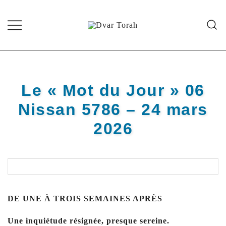
Skip
to
content
Diffusion de cours de Torah et
Dvar Torah
d'événements liés à la vie juive de
grande qualité
Le « Mot du Jour » 06
Nissan 5786 – 24 mars
2026
DE UNE À TROIS SEMAINES APRÈS
Une inquiétude résignée, presque sereine.