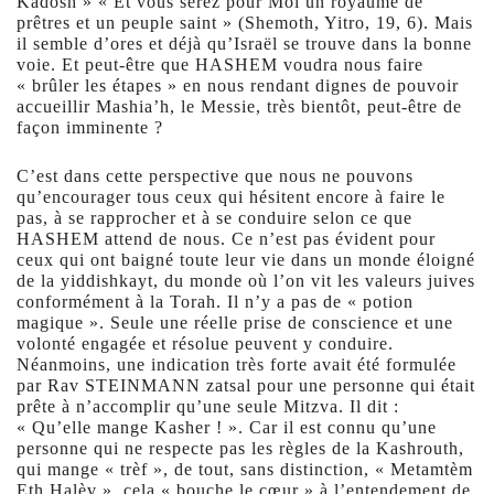
Kadosh » « Et vous serez pour Moi un royaume de
prêtres et un peuple saint » (Shemoth, Yitro, 19, 6). Mais
il semble d’ores et déjà qu’Israël se trouve dans la bonne
voie. Et peut-être que HASHEM voudra nous faire
« brûler les étapes » en nous rendant dignes de pouvoir
accueillir Mashia’h, le Messie, très bientôt, peut-être de
façon imminente ?
C’est dans cette perspective que nous ne pouvons
qu’encourager tous ceux qui hésitent encore à faire le
pas, à se rapprocher et à se conduire selon ce que
HASHEM attend de nous. Ce n’est pas évident pour
ceux qui ont baigné toute leur vie dans un monde éloigné
de la yiddishkayt, du monde où l’on vit les valeurs juives
conformément à la Torah. Il n’y a pas de « potion
magique ». Seule une réelle prise de conscience et une
volonté engagée et résolue peuvent y conduire.
Néanmoins, une indication très forte avait été formulée
par Rav STEINMANN zatsal pour une personne qui était
prête à n’accomplir qu’une seule Mitzva. Il dit :
« Qu’elle mange Kasher ! ». Car il est connu qu’une
personne qui ne respecte pas les règles de la Kashrouth,
qui mange « trèf », de tout, sans distinction, « Metamtèm
Eth Halèv », cela « bouche le cœur » à l’entendement de