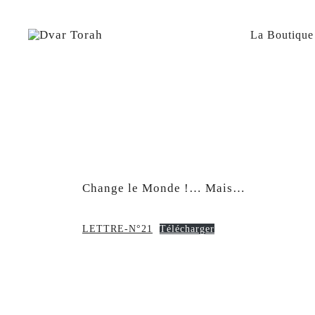
Skip
to
content
La Boutique
Diffusion de cours de Torah et d'événements liés à 
Dvar Torah
Change le Monde !… Mais…
LETTRE-N°21
Télécharger