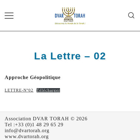
Skip
to
content
Diffusion de cours de Torah et
Dvar Torah
d'événements liés à la vie juive de
grande qualité
La Lettre – 02
Approche Géopolitique
LETTRE-N°02
Télécharger
Association DVAR TORAH © 2026
Tel :+33 (0)1 48 29 65 29
info@dvartorah.org
www.dvartorah.org