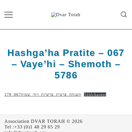
Skip
to
content
Diffusion de cours de Torah et
Dvar Torah
d'événements liés à la vie juive de
grande qualité
Hashga’ha Pratite – 067
– Vaye’hi – Shemoth –
5786
179_השגחה_פרטית_פרשיות_ויחי_שמות067
Télécharger
Association DVAR TORAH © 2026
Tel :+33 (0)1 48 29 65 29