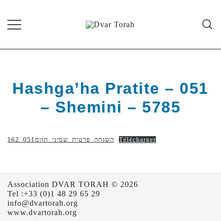
Skip
to
content
Diffusion de cours de Torah et
Dvar Torah
d'événements liés à la vie juive de
grande qualité
Hashga’ha Pratite – 051
– Shemini – 5785
162_השגחה_פרטית_שמיני_תזומ051
Télécharger
Association DVAR TORAH © 2026
Tel :+33 (0)1 48 29 65 29
info@dvartorah.org
www.dvartorah.org