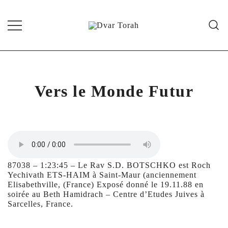
Skip
to
content
Diffusion de cours de Torah et
Dvar Torah
d'événements liés à la vie juive de
grande qualité
Vers le Monde Futur
87038 – 1:23:45 – Le Rav S.D. BOTSCHKO est Roch
Yechivath ETS-HAIM à Saint-Maur (anciennement
Elisabethville, (France) Exposé donné le 19.11.88 en
soirée au Beth Hamidrach – Centre d’Etudes Juives à
Sarcelles, France.