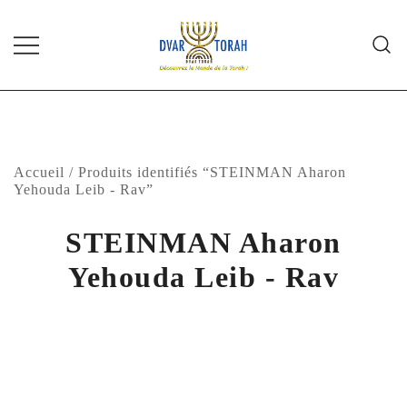
Skip
to
content
Diffusion de cours de Torah et
Dvar Torah
d'événements liés à la vie juive de
grande qualité
Accueil
/ Produits identifiés “STEINMAN Aharon
Yehouda Leib - Rav”
STEINMAN Aharon
Yehouda Leib - Rav