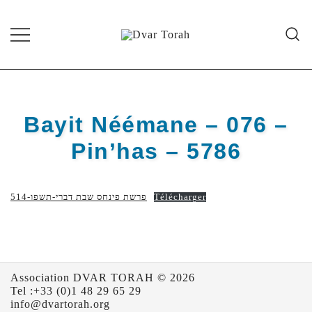
Skip
to
content
Diffusion de cours de Torah et
Dvar Torah
d'événements liés à la vie juive de
grande qualité
Bayit Néémane – 076 –
Pin’has – 5786
514-פרשת פינחס שבת דברי-תשפו
Télécharger
Association DVAR TORAH © 2026
Tel :+33 (0)1 48 29 65 29
info@dvartorah.org