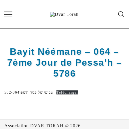
Skip
to
content
Diffusion de cours de Torah et
Dvar Torah
d'événements liés à la vie juive de
grande qualité
Bayit Néémane – 064 –
7ème Jour de Pessa’h –
5786
502-שביעי של פסח תשפו064
Télécharger
Association DVAR TORAH © 2026