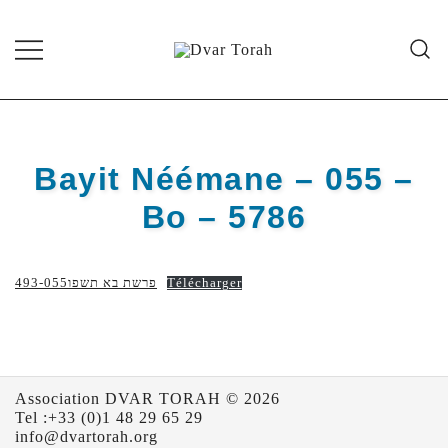
Skip
to
content
Diffusion de cours de Torah et
Dvar Torah
d'événements liés à la vie juive de
grande qualité
Bayit Néémane – 055 –
Bo – 5786
493-פרשת בא תשפו055
Télécharger
Association DVAR TORAH © 2026
Tel :+33 (0)1 48 29 65 29
info@dvartorah.org