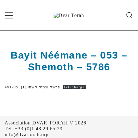
Skip
to
content
Diffusion de cours de Torah et
Dvar Torah
d'événements liés à la vie juive de
grande qualité
Bayit Néémane – 053 –
Shemoth – 5786
491-פרשת שמות תשפו (1)053
Télécharger
Association DVAR TORAH © 2026
Tel :+33 (0)1 48 29 65 29
info@dvartorah.org