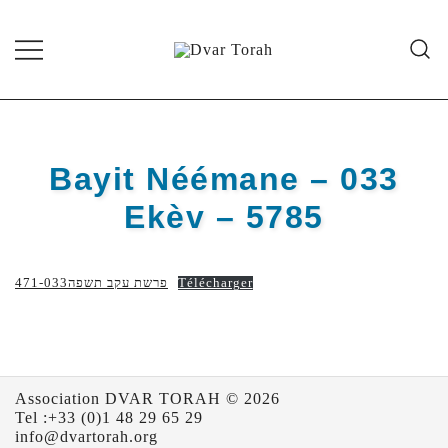
Skip
to
content
Diffusion de cours de Torah et
Dvar Torah
d'événements liés à la vie juive de
grande qualité
Bayit Néémane – 033
Ekèv – 5785
471-פרשת עקב תשפה033
Télécharger
Association DVAR TORAH © 2026
Tel :+33 (0)1 48 29 65 29
info@dvartorah.org