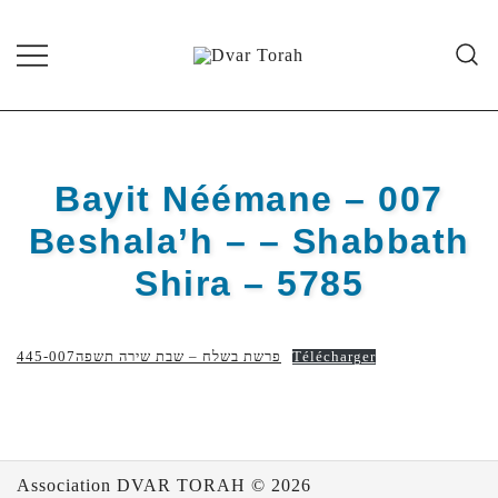
Skip
to
content
Diffusion de cours de Torah et
Dvar Torah
d'événements liés à la vie juive de
grande qualité
Bayit Néémane – 007
Beshala’h – – Shabbath
Shira – 5785
445-פרשת בשלח – שבת שירה תשפה007
Télécharger
Association DVAR TORAH © 2026