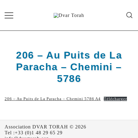
Skip
to
content
Diffusion de cours de Torah et
Dvar Torah
d'événements liés à la vie juive de
grande qualité
206 – Au Puits de La
Paracha – Chemini –
5786
206 – Au Puits de La Paracha – Chemini 5786 A4
Télécharger
Association DVAR TORAH © 2026
Tel :+33 (0)1 48 29 65 29