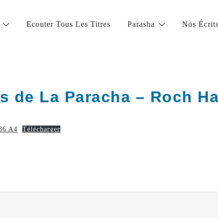
Ecouter Tous Les Titres
Parasha
Nos Écrit
la vie juive de grande qualité
ts de La Paracha – Roch H
786 A4
Télécharger