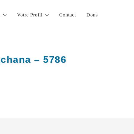
s
Votre Profil
Contact
Dons
achana – 5786