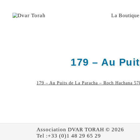
Skip
to
content
La Boutique
Diffusion de cours de Torah et d'événements liés à 
Dvar Torah
179 – Au Pui
179 – Au Puits de La Paracha – Roch Hachana 5
Association DVAR TORAH © 2026
Tel :+33 (0)1 48 29 65 29