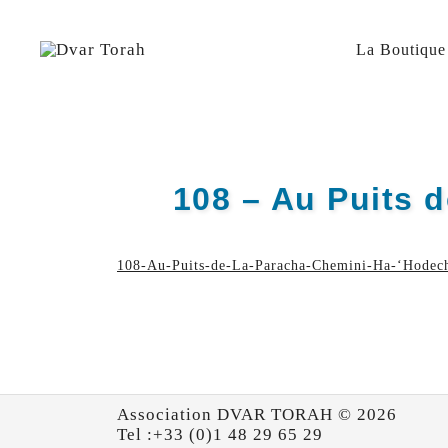
Skip
to
content
La Boutique
Diffusion de cours de Torah et d'événements liés à 
Dvar Torah
108 – Au Puits 
108-Au-Puits-de-La-Paracha-Chemini-Ha-‘Hodec
Association DVAR TORAH © 2026
Tel :+33 (0)1 48 29 65 29