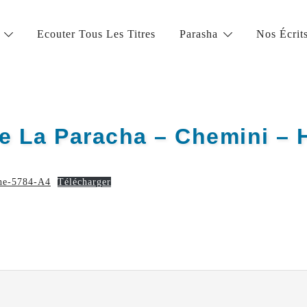
Ecouter Tous Les Titres
Parasha
Nos Écrit
la vie juive de grande qualité
de La Paracha – Chemini –
he-5784-A4
Télécharger