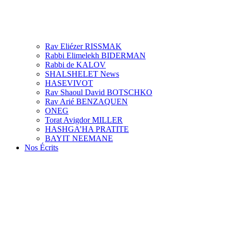
Rav Eliézer RISSMAK
Rabbi Elimelekh BIDERMAN
Rabbi de KALOV
SHALSHELET News
HASEVIVOT
Rav Shaoul David BOTSCHKO
Rav Arié BENZAQUEN
ONEG
Torat Avigdor MILLER
HASHGA’HA PRATITE
BAYIT NEEMANE
Nos Écrits